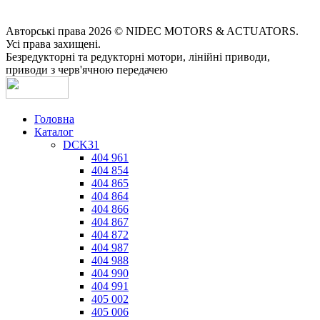
Авторські права 2026 © NIDEC MOTORS & ACTUATORS.
Усі права захищені.
Безредукторні та редукторні мотори, лінійні приводи,
приводи з черв'ячною передачею
Головна
Каталог
DCK31
404 961
404 854
404 865
404 864
404 866
404 867
404 872
404 987
404 988
404 990
404 991
405 002
405 006