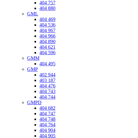
404 757
404 880
GML
404 469
404 536
404 967
404 966
404 890
404 621
404 596
GMM
404 495
GMP
402 944
403 187
404 476
404 743
404 744
GMPD
404 682
404 747
404 748
404 764
404 904
404 905