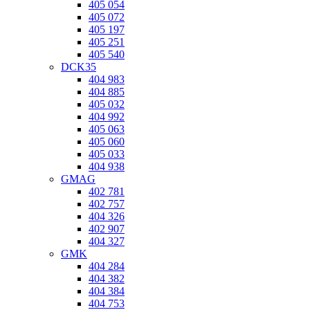
405 054
405 072
405 197
405 251
405 540
DCK35
404 983
404 885
405 032
404 992
405 063
405 060
405 033
404 938
GMAG
402 781
402 757
404 326
402 907
404 327
GMK
404 284
404 382
404 384
404 753