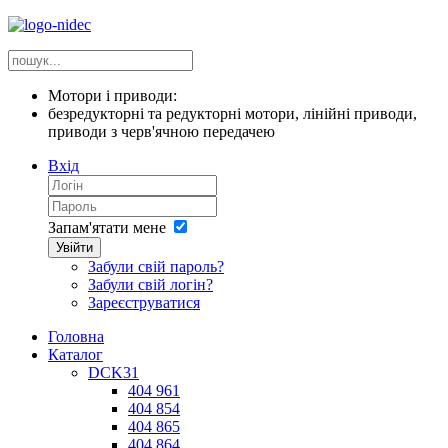
Мотори і приводи:
безредукторні та редукторні мотори, лінійні приводи,
приводи з черв'ячною передачею
Вхід
Запам'ятати мене
Увійти
Забули свій пароль?
Забули свій логін?
Зареєструватися
Головна
Каталог
DCK31
404 961
404 854
404 865
404 864