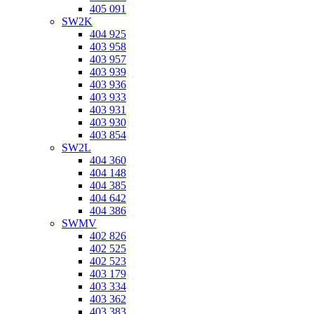
405 091
SW2K
404 925
403 958
403 957
403 939
403 936
403 933
403 931
403 930
403 854
SW2L
404 360
404 148
404 385
404 642
404 386
SWMV
402 826
402 525
402 523
403 179
403 334
403 362
403 383