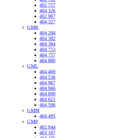
402 757
404 326
402 907
404 327
GMK
404 284
404 382
404 384
404 753
404 757
404 880
GML
404 469
404 536
404 967
404 966
404 890
404 621
404 596
GMM
404 495
GMP
402 944
403 187