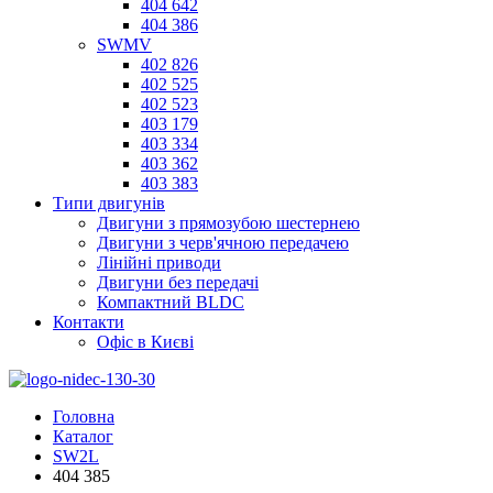
404 642
404 386
SWMV
402 826
402 525
402 523
403 179
403 334
403 362
403 383
Типи двигунів
Двигуни з прямозубою шестернею
Двигуни з черв'ячною передачею
Лінійні приводи
Двигуни без передачі
Компактний BLDC
Контакти
Офіс в Києві
Головна
Каталог
SW2L
404 385