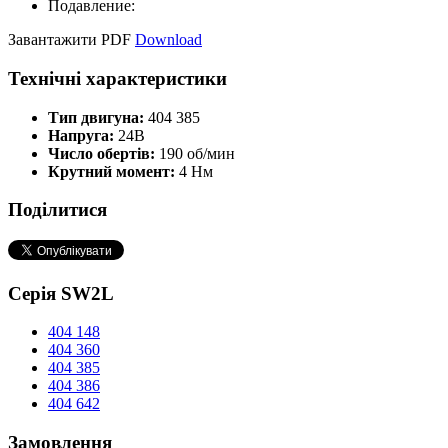
Подавление:
Завантажити PDF
Download
Технічні характеристики
Тип двигуна:
404 385
Напруга:
24В
Число обертів:
190 об/мин
Крутний момент:
4 Нм
Поділитися
Серія SW2L
404 148
404 360
404 385
404 386
404 642
Замовлення