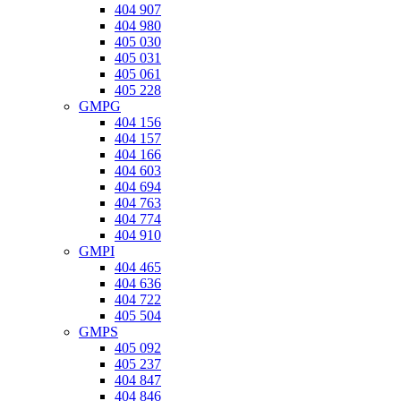
404 907
404 980
405 030
405 031
405 061
405 228
GMPG
404 156
404 157
404 166
404 603
404 694
404 763
404 774
404 910
GMPI
404 465
404 636
404 722
405 504
GMPS
405 092
405 237
404 847
404 846