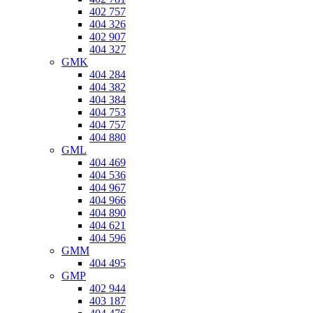
402 757
404 326
402 907
404 327
GMK
404 284
404 382
404 384
404 753
404 757
404 880
GML
404 469
404 536
404 967
404 966
404 890
404 621
404 596
GMM
404 495
GMP
402 944
403 187