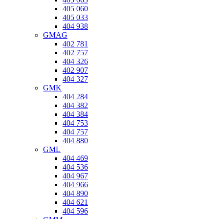
405 060
405 033
404 938
GMAG
402 781
402 757
404 326
402 907
404 327
GMK
404 284
404 382
404 384
404 753
404 757
404 880
GML
404 469
404 536
404 967
404 966
404 890
404 621
404 596