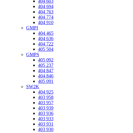
404 603
404 694
404 763
404 774
404 910
GMPI
404 465
404 636
404 722
405 504
GMPS
405 092
405 237
404 847
404 846
405 091
SW2K
404 925
403 958
403 957
403 939
403 936
403 933
403 931
403 930