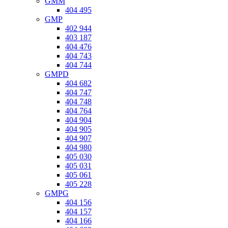
GMM
404 495
GMP
402 944
403 187
404 476
404 743
404 744
GMPD
404 682
404 747
404 748
404 764
404 904
404 905
404 907
404 980
405 030
405 031
405 061
405 228
GMPG
404 156
404 157
404 166