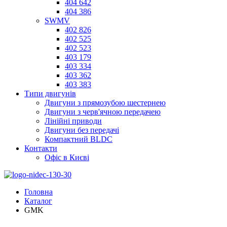
404 642
404 386
SWMV
402 826
402 525
402 523
403 179
403 334
403 362
403 383
Типи двигунів
Двигуни з прямозубою шестернею
Двигуни з черв'ячною передачею
Лінійні приводи
Двигуни без передачі
Компактний BLDC
Контакти
Офіс в Києві
Головна
Каталог
GMK