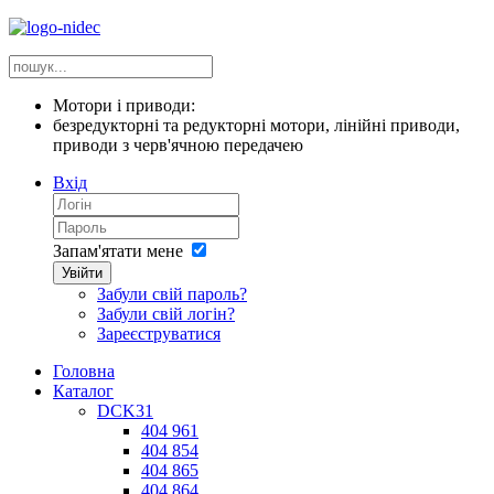
Мотори і приводи:
безредукторні та редукторні мотори, лінійні приводи,
приводи з черв'ячною передачею
Вхід
Запам'ятати мене
Увійти
Забули свій пароль?
Забули свій логін?
Зареєструватися
Головна
Каталог
DCK31
404 961
404 854
404 865
404 864