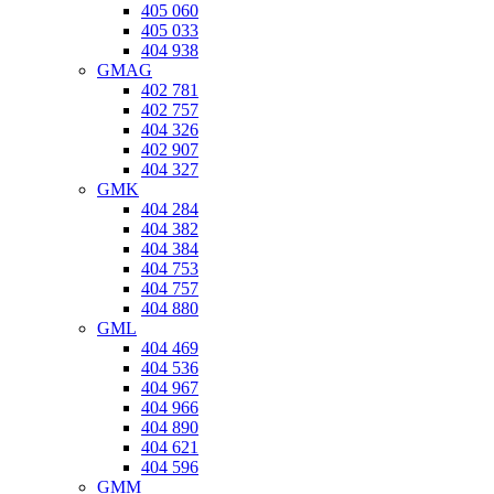
405 060
405 033
404 938
GMAG
402 781
402 757
404 326
402 907
404 327
GMK
404 284
404 382
404 384
404 753
404 757
404 880
GML
404 469
404 536
404 967
404 966
404 890
404 621
404 596
GMM