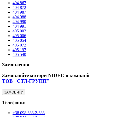
404 867
404 872
404 987
404 988
404 990
404 991
405 002
405 006
405 054
405 072
405 197
405 540
Замовлення
Замовляйте мотори NIDEC в компанії
ТОВ "СТЛ-ГРУПП"
ЗАМОВИТИ
Телефони:
+38 098 383-2-383