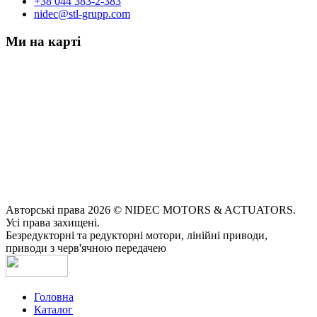
+38 044 383-2-383
nidec@stl-grupp.com
Ми на карті
Авторські права 2026 © NIDEC MOTORS & ACTUATORS.
Усі права захищені.
Безредукторні та редукторні мотори, лінійні приводи,
приводи з черв'ячною передачею
Головна
Каталог