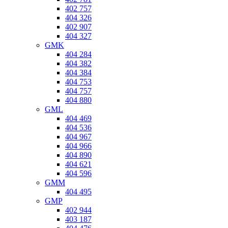
402 757
404 326
402 907
404 327
GMK
404 284
404 382
404 384
404 753
404 757
404 880
GML
404 469
404 536
404 967
404 966
404 890
404 621
404 596
GMM
404 495
GMP
402 944
403 187