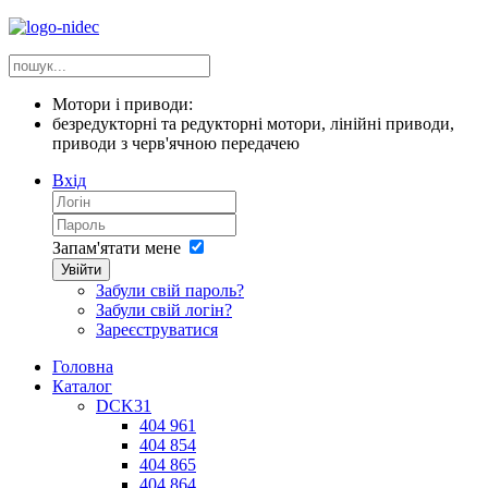
Мотори і приводи:
безредукторні та редукторні мотори, лінійні приводи,
приводи з черв'ячною передачею
Вхід
Запам'ятати мене
Увійти
Забули свій пароль?
Забули свій логін?
Зареєструватися
Головна
Каталог
DCK31
404 961
404 854
404 865
404 864