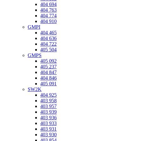
404 694
404 763
404 774
404 910
GMPI
404 465
404 636
404 722
405 504
GMPS
405 092
405 237
404 847
404 846
405 091
SW2K
404 925
403 958
403 957
403 939
403 936
403 933
403 931
403 930
403 854