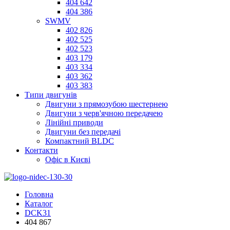
404 642
404 386
SWMV
402 826
402 525
402 523
403 179
403 334
403 362
403 383
Типи двигунів
Двигуни з прямозубою шестернею
Двигуни з черв'ячною передачею
Лінійні приводи
Двигуни без передачі
Компактний BLDC
Контакти
Офіс в Києві
Головна
Каталог
DCK31
404 867