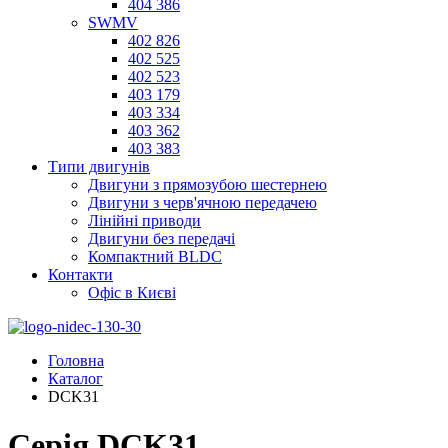
404 386
SWMV
402 826
402 525
402 523
403 179
403 334
403 362
403 383
Типи двигунів
Двигуни з прямозубою шестернею
Двигуни з черв'ячною передачею
Лінійні приводи
Двигуни без передачі
Компактний BLDC
Контакти
Офіс в Києві
Головна
Каталог
DCK31
Серія DCK31