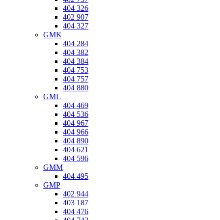
404 326
402 907
404 327
GMK
404 284
404 382
404 384
404 753
404 757
404 880
GML
404 469
404 536
404 967
404 966
404 890
404 621
404 596
GMM
404 495
GMP
402 944
403 187
404 476