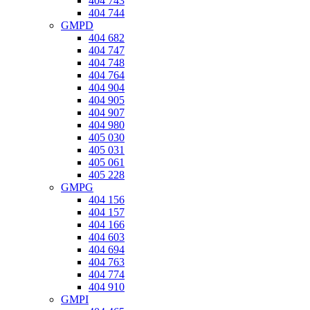
404 743
404 744
GMPD
404 682
404 747
404 748
404 764
404 904
404 905
404 907
404 980
405 030
405 031
405 061
405 228
GMPG
404 156
404 157
404 166
404 603
404 694
404 763
404 774
404 910
GMPI