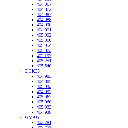
404 867
404 872
404 987
404 988
404 990
404 991
405 002
405 006
405 054
405 072
405 197
405 251
405 540
DCK35
404 983
404 885
405 032
404 992
405 063
405 060
405 033
404 938
GMAG
402 781
402 757