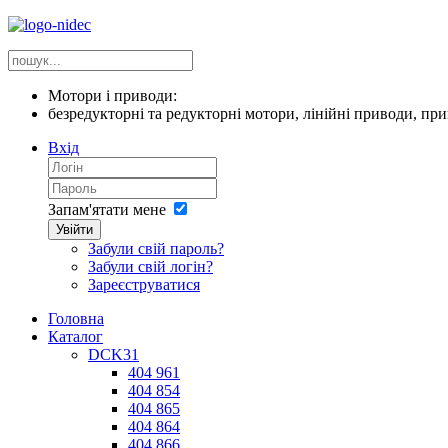
Мотори і приводи:
безредукторні та редукторні мотори, лінійні приводи, пр
Вхід
Запам'ятати мене
Увійти
Забули свій пароль?
Забули свій логін?
Зареєструватися
Головна
Каталог
DCK31
404 961
404 854
404 865
404 864
404 866